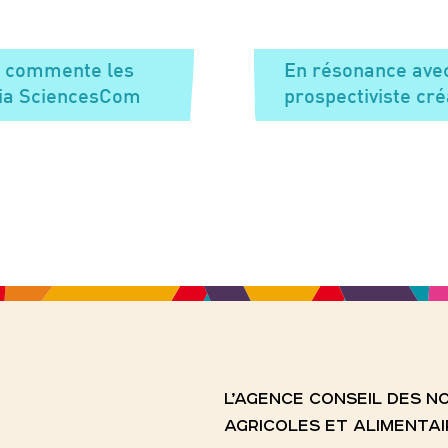
ou commente les
En résonance avec
cia SciencesCom
prospectiviste cré
L’AGENCE CONSEIL DES 
AGRICOLES ET ALIMENTAI