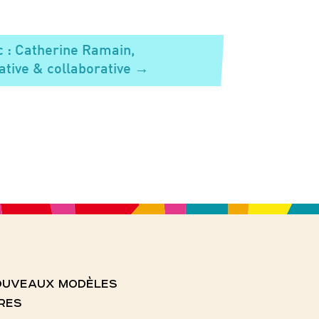
 : Catherine Ramain,
ative & collaborative
→
NOUVEAUX MODÈLES
RES