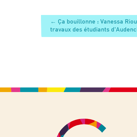
←
Ça bouillonne : Vanessa Ri
travaux des étudiants d'Auden