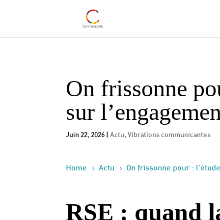
On frissonne po
sur l’engagemen
Juin 22, 2026
|
Actu
,
Vibrations communicantes
5
5
Home
Actu
On frissonne pour : l’étu
RSE : quand la