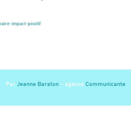
aire-impact-positif
Par
Jeanne Baraton
– agence
Communicante