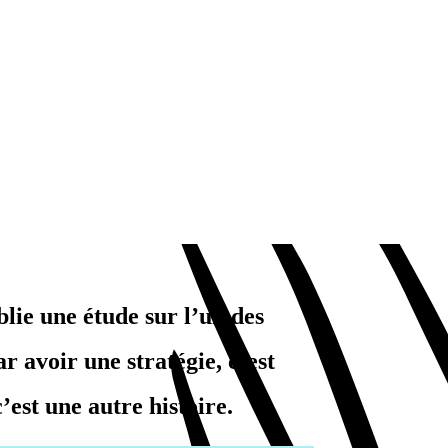
blie une étude
sur l’un des
ar avoir une
stratégie, c’est
c’est une autre
histoire.