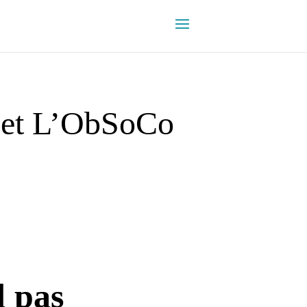
a et L’ObSoCo
d pas