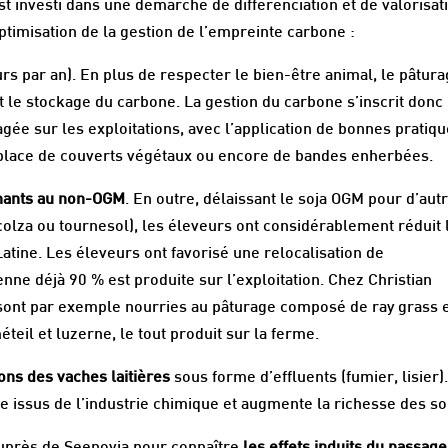
 investi dans une démarche de différenciation et de valorisat
’optimisation de la gestion de l’empreinte carbone :
urs par an). En plus de respecter le bien-être animal, le pâtur
t le stockage du carbone. La gestion du carbone s’inscrit donc
e sur les exploitations, avec l’application de bonnes pratiq
en place de couverts végétaux ou encore de bandes enherbées.
inants au non-OGM
. En outre, délaissant le soja OGM pour d’aut
olza ou tournesol), les éleveurs ont considérablement réduit 
ine. Les éleveurs ont favorisé une relocalisation de
ne déjà 90 % est produite sur l’exploitation. Chez Christian
sont par exemple nourries au pâturage composé de ray grass 
éteil et luzerne, le tout produit sur la ferme.
ions des vaches laitières
sous forme d’effluents (fumier, lisier)
èse issus de l’industrie chimique et augmente la richesse des so