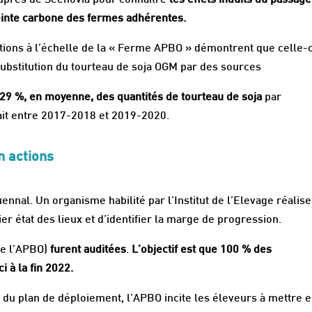
uprès de Seenovia pour connaître
les effets induits du passage
einte carbone des fermes adhérentes.
tions à l’échelle de la « Ferme APBO » démontrent que celle-c
substitution du tourteau de soja OGM par des sources
 29 %, en moyenne, des quantités de tourteau de soja
par
s lait entre 2017-2018 et 2019-2020.
en actions
nal. Un organisme habilité par l’Institut de l’Elevage réalise
er état des lieux et d’identifier la marge de progression.
de l’APBO)
furent auditées
.
L’objectif est que 100 % des
i à la fin 2022.
e du plan de déploiement, l’APBO incite les éleveurs à mettre 