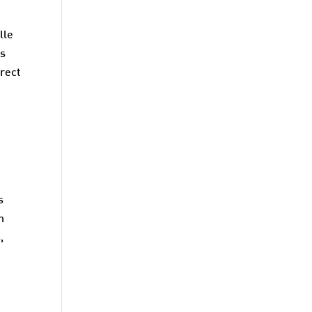
lle
es
rect
s
n
,