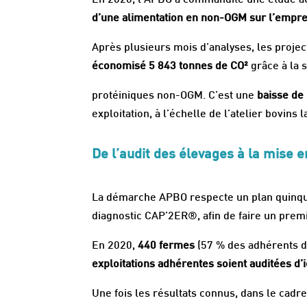
En 2020, l’APBO a commandité une étude a
d’une alimentation en non-OGM sur l’empr
Après plusieurs mois d’analyses, les projec
économisé 5 843 tonnes de CO²
grâce à la 
protéiniques non-OGM. C’est une
baisse de
exploitation, à l’échelle de l’atelier bovin
De l’audit des élevages à la mise 
La démarche APBO respecte un plan quinquen
diagnostic CAP’2ER®, afin de faire un premi
En 2020,
440 fermes
(57 % des adhérents 
exploitations adhérentes soient auditées d’ic
Une fois les résultats connus, dans le cadr