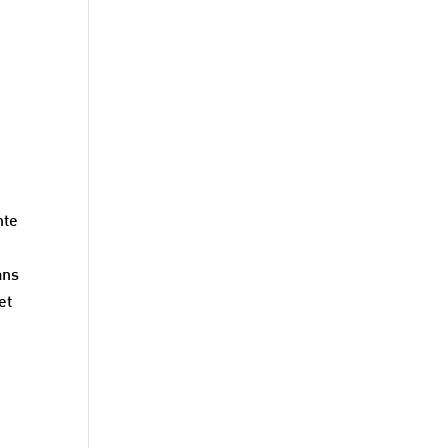
nte
ans
et