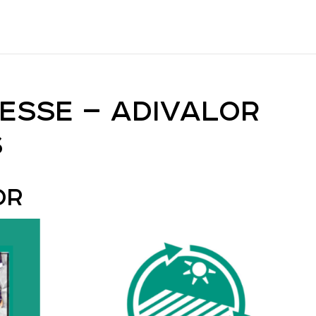
RESSE – ADIVALOR
S
OR