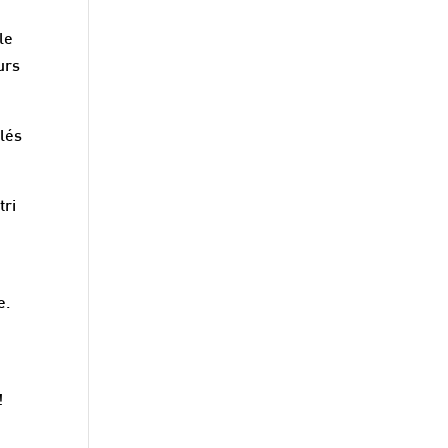
le
urs
clés
tri
e.
!