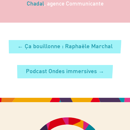
Chadal
, agence Communicante
←
Ça bouillonne : Raphaële Marchal
Podcast Ondes immersives
→