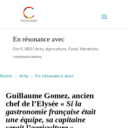
En résonance avec
Fév 9, 2023
|
Actu
,
Agriculture
,
Food
,
Vibrations
communicantes
5
5
Home
Actu
En résonance avec
Guillaume Gomez, ancien
chef de l’Elysée «
Si la
gastronomie française était
une équipe, sa capitaine
serait l’agriculture
»