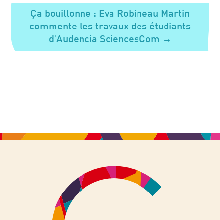
Ça bouillonne : Eva Robineau Martin
commente les travaux des étudiants
d'Audencia SciencesCom
→