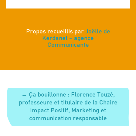
Propos recueillis par
Joëlle de
Kerdanet –
agence
Communicante
←
Ça bouillonne : Florence Touzé,
professeure et titulaire de la Chaire
Impact Positif, Marketing et
communication responsable