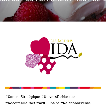
#ConseilStratégique #UniversDeMarque
#RecettesDeChef #ArtCulinaire #RelationsPresse