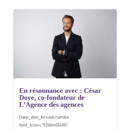
En résonnance avec : César
Doye, co-fondateur de
L’Agence des agences
[lwp_divi_breadcrumbs
font_icon="5||divi||400"